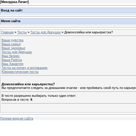
[
Мензурка Лечит
]
Вход на сайт
Меню сайта
Главная
»
Тесты
»
Тесты для Девушек
» Домохозяйка или карьеристка?
Ваши чувства
Ваша семья
Ваше здоровье
Тесты для Девушек
Ваш бизнес
Ваша Работа
Ваш Характер
Тесты на логику и мотивацию
Юмористические тесты
Домохозяйка или карьеристка?
Вы предпочитаете следить за домашним очагом - или пробивать свой путь по карьерн
В тесте разрешено выбирать только один ответ.
Вопросов в тесте:
9
.
Полная версия сайта