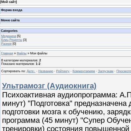
[
Мой сайт
]
Форма входа
Меню сайта
Categories
Медицина
[5]
Блиц Рецепты
[3]
Разное
[0]
Главная
»
Файлы
» Мои файлы
В категории материалов
:
2
Показано материалов
:
1-2
Сортировать по
:
Дате
·
Названию
·
Рейтингу
·
Комментариям
·
Загрузкам
·
Просмот
Ультрамозг (Аудиокнига)
Психоактивная аудиопрограмма: А.П
минут) "Подготовка" предназначена
подготовки мозга к обучению, зарядк
программа (45 минут) "Супер Обуче
тренировки) состояния повышенной