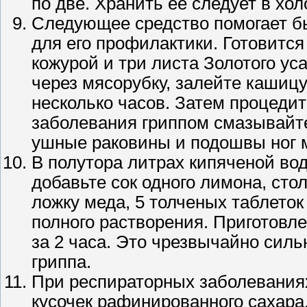
по две. Хранить ее следует в хо
Следующее средство помогает бы
для его профилактики. Готовится
кожурой и три листа Золотого ус
через мясорубку, залейте кашиц
несколько часов. Затем процедит
заболевания гриппом смазывайте
ушные раковины и подошвы ног м
В полутора литрах кипяченой во
добавьте сок одного лимона, сто
ложку меда, 5 толченых таблето
полного растворения. Приготовл
за 2 часа. Это чрезвычайно сил
гриппа.
При респираторных заболеваниях
кусочек рафинированного сахара,