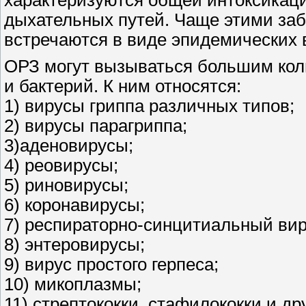
дыхательных путей. Чаще этими заб
встречаются в виде эпидемических 
ОРЗ могут вызываться большим кол
и бактерий. К ним относятся:
1) вирусы гриппа различных типов;
2) вирусы парагриппа;
3)аденовирусы;
4) реовирусы;
5) риновирусы;
6) коронавирусы;
7) респираторно-синцитиальный вир
8) энтеровирусы;
9) вирус простого герпеса;
10) микоплазмы;
11) стрептококки, стафилококки и др