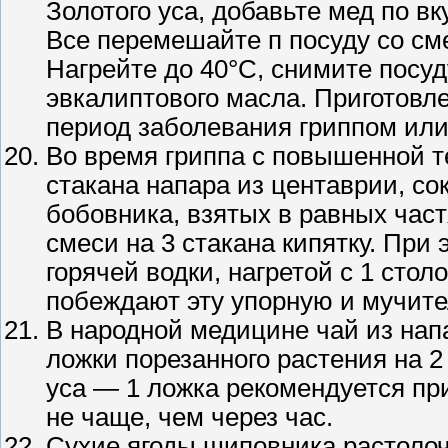
Золотого уса, добавьте мед по вк
Все перемешайте п посуду со см
Нагрейте до 40°С, снимите посуд
эвкалиптового масла. Приготовле
период заболевания гриппом или
Во время гриппа с повышенной т
стакана напара из центаврии, со
бобовника, взятых в равных час
смеси на 3 стакана кипятку. При
горячей водки, нагретой с 1 сто
побеждают эту упорную и мучите
В народной медицине чай из нап
ложки порезанного растения на 2
уса — 1 ложка рекомендуется пр
не чаще, чем через час.
Сухие ягоды шиповника растолочь