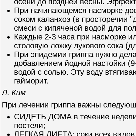
осени до поздней весны. Эффект
При начинающемся насморке дос
соком каланхоэ (в просторечии "д
смеси с кипяченой водой для пол
Каждые 2-3 часа при насморке и
столовую ложку лукового сока (д
При эпидемии гриппа нужно дела
добавлением йодной настойки (9-
водой с солью. Эту воду втягиваю
гайморит.
Л. Ким
При лечении гриппа важны следующ
СИДЕТЬ ДОМА в течение недели,
постели;
ЛЕГКАЯ ДИЕТА: соки всех видов, 