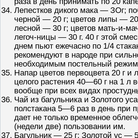
раза в день принимать по 20 капе
Лепестков дикого мака — ЗОг; по
черной — 20 г; цветов липы — 20
лесной — 30 г; цветов мать-и-мач
легоч-ницы — 30 г. 40 г этой сме
днем пьют ежечасно по 1/4 стака
рекомендуют в народе при сильн
необходимым постельный режим, 
Напар цветов первоцвета 20 г и л
целого растения 40—60 г на 1 л
вообще при всех видах простудн
Чай из багульника и Золотого уса
полстакана 5—6 раз в день при п
дает не только временное облегч
(недели две) пользовании им.
Багульник — 25 г; Золотой ус — 5