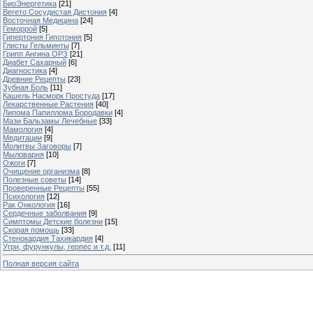
БиоЭнергетика
[21]
Вегето Сосудистая Дистония
[4]
Восточная Медицина
[24]
Геморрой
[5]
Гипертония Гипотония
[5]
Глисты Гельминты
[7]
Грипп Ангина ОРЗ
[21]
Диабет Сахарный
[6]
Диагностика
[4]
Древние Рецепты
[23]
Зубная Боль
[11]
Кашель Насморк Простуда
[17]
Лекарственные Растения
[40]
Липома Папиллома Бородавки
[4]
Мази Бальзамы Лечебные
[33]
Мамология
[4]
Медитации
[9]
Молитвы Заговоры
[7]
Мыловарня
[10]
Ожоги
[7]
Очищение организма
[8]
Полезные советы
[14]
Проверенные Рецепты
[55]
Психология
[12]
Рак Онкология
[16]
Сердечные заболвания
[9]
Симптомы Детские болезни
[15]
Скорая помощь
[33]
Стенокардия Тахикардия
[4]
Угри, фурункулы, герпес и т.д.
[11]
Полная версия сайта