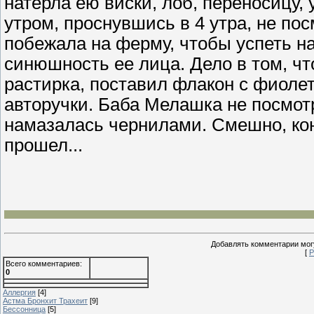
натерла ею виски, лоб, переносицу, 
утром, проснувшись в 4 утра, не пос
побежала на ферму, чтобы успеть на
синюшность ее лица. Дело в том, что
растирка, поставил флакон с фиол
авторучки. Баба Мелашка не посмотр
намазалась чернилами. Смешно, коне
прошел...
Добавлять комментарии могу
[
Р
Всего комментариев
:
0
Аллергия
[4]
Астма Бронхит Трахеит
[9]
Бессонница
[5]