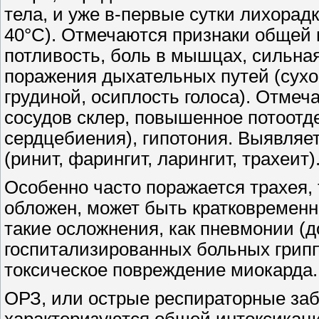
тела, и уже в-первые сутки лихорад
40°С). Отмечаются признаки общей 
потливость, боль в мышцах, сильная
поражения дыхательных путей (сухо
грудиной, осиплость голоса). Отмеч
сосудов склер, повышенное потоотд
сердцебиения), гипотония. Выявляе
(ринит, фарингит, ларингит, трахеит)
Особенно часто поражается трахея, т
обложен, может быть кратковременн
такие осложнения, как пневмонии (
госпитализированных больных грипп
токсическое повреждение миокарда.
ОРЗ, или острые респираторные за
характеризуются общей интоксика