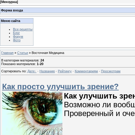
[
Мензурка
]
Форма входа
Меню сайта
Все рецепты
Блог
Форум
Фото
Главная
»
Статьи
» Восточная Медицина
В категории материалов
:
24
Показано материалов
:
1-20
Сортировать по
:
Дате
·
Названию
·
Рейтингу
·
Комментариям
·
Просмотрам
Как просто улучшить зрение?
Как улучшить зре
Возможно ли вооб
Проверенный и оче