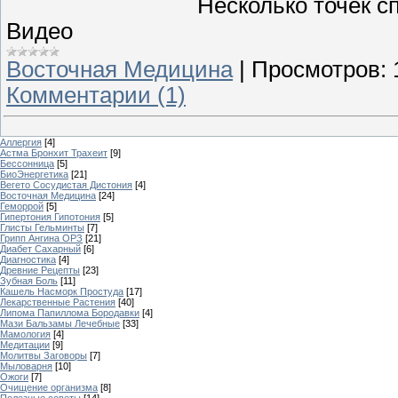
Несколько точек с
Видео
Восточная Медицина
|
Просмотров:
Комментарии (1)
Аллергия
[4]
Астма Бронхит Трахеит
[9]
Бессонница
[5]
БиоЭнергетика
[21]
Вегето Сосудистая Дистония
[4]
Восточная Медицина
[24]
Геморрой
[5]
Гипертония Гипотония
[5]
Глисты Гельминты
[7]
Грипп Ангина ОРЗ
[21]
Диабет Сахарный
[6]
Диагностика
[4]
Древние Рецепты
[23]
Зубная Боль
[11]
Кашель Насморк Простуда
[17]
Лекарственные Растения
[40]
Липома Папиллома Бородавки
[4]
Мази Бальзамы Лечебные
[33]
Мамология
[4]
Медитации
[9]
Молитвы Заговоры
[7]
Мыловарня
[10]
Ожоги
[7]
Очищение организма
[8]
Полезные советы
[14]