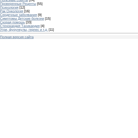
Проверенные Рецепты
[55]
Психология
[12]
Рак Онкология
[16]
Сердечные заболвания
[9]
Симптомы Детские болезни
[15]
Скорая помощь
[33]
Стенокардия Тахикардия
[4]
Угри, фурункулы, герпес и т.д.
[11]
Полная версия сайта