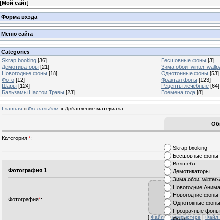
[
Мой сайт
]
Форма входа
Меню сайта
Categories
Skrap booking
[36]
Бесшовные фоны
[3]
Демотиваторы
[21]
Зима обои_winter-wallp
Новогодние фоны
[18]
Однотонные фоны
[53]
Фото
[12]
Фрактал фоны
[123]
Шары
[124]
Рецепты лечебные
[64]
Бальзамы Настои Травы
[23]
Времена года
[8]
Главная
»
Фотоальбом
» Добавление материала
Об
Категория
*
:
Skrap booking
Бесшовные фоны
Волшеба
Фотография 1
Демотиваторы
Зима обои_winter-
Новогодние Аним
Новогодние фоны
Фотография
*
:
Однотонные фон
Прозрачные фоны
[
Файл на компьютере
|
Файл 
Фото