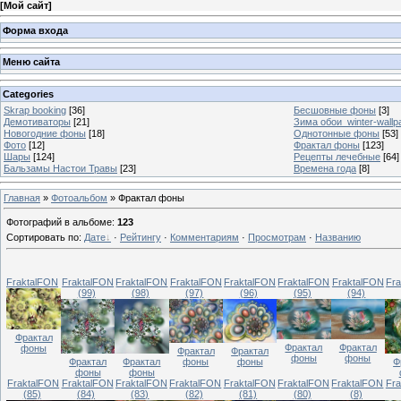
[
Мой сайт
]
Форма входа
Меню сайта
Categories
Skrap booking
[36]
Бесшовные фоны
[3]
Демотиваторы
[21]
Зима обои_winter-wallp
Новогодние фоны
[18]
Однотонные фоны
[53]
Фото
[12]
Фрактал фоны
[123]
Шары
[124]
Рецепты лечебные
[64]
Бальзамы Настои Травы
[23]
Времена года
[8]
Главная
»
Фотоальбом
» Фрактал фоны
Фотографий в альбоме
:
123
Сортировать по
:
Дате
·
Рейтингу
·
Комментариям
·
Просмотрам
·
Названию
FraktalFON
FraktalFON
FraktalFON
FraktalFON
FraktalFON
FraktalFON
FraktalFON
Fr
(99)
(98)
(97)
(96)
(95)
(94)
Фрактал
Фрактал
Фрактал
фоны
Фрактал
Фрактал
фоны
фоны
фоны
фоны
Фрактал
Фрактал
Ф
фоны
фоны
FraktalFON
FraktalFON
FraktalFON
FraktalFON
FraktalFON
FraktalFON
FraktalFON
Fr
(85)
(84)
(83)
(82)
(81)
(80)
(8)