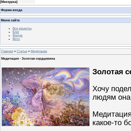
[
Мензурка
]
Форма входа
Меню сайта
Все рецепты
Блог
Форум
Фото
Главная
»
Статьи
»
Медитации
Медитация - Золотая сердцевина
Золотая с
Хочу поде
людям она 
Медитация 
какое-то б