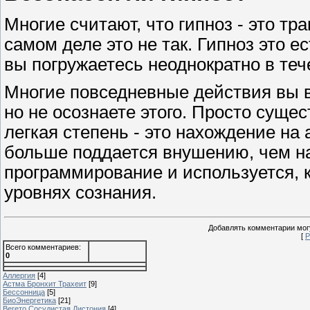
Многие считают, что гипноз - это тр
самом деле это не так. Гипноз это е
вы погружаетесь неоднократно в теч
Многие повседневные действия вы в
но не осознаете этого. Просто суще
легкая степень - это нахождение на
больше поддается внушению, чем на
программирование и используется, к
уровнях сознания.
Добавлять комментарии могу
[
Р
Всего комментариев
:
0
Аллергия
[4]
Астма Бронхит Трахеит
[9]
Бессонница
[5]
БиоЭнергетика
[21]
Вегето Сосудистая Дистония
[4]