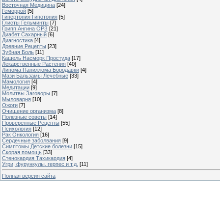
Восточная Медицина
[24]
Геморрой
[5]
Гипертония Гипотония
[5]
Глисты Гельминты
[7]
Грипп Ангина ОРЗ
[21]
Диабет Сахарный
[6]
Диагностика
[4]
Древние Рецепты
[23]
Зубная Боль
[11]
Кашель Насморк Простуда
[17]
Лекарственные Растения
[40]
Липома Папиллома Бородавки
[4]
Мази Бальзамы Лечебные
[33]
Мамология
[4]
Медитации
[9]
Молитвы Заговоры
[7]
Мыловарня
[10]
Ожоги
[7]
Очищение организма
[8]
Полезные советы
[14]
Проверенные Рецепты
[55]
Психология
[12]
Рак Онкология
[16]
Сердечные заболвания
[9]
Симптомы Детские болезни
[15]
Скорая помощь
[33]
Стенокардия Тахикардия
[4]
Угри, фурункулы, герпес и т.д.
[11]
Полная версия сайта